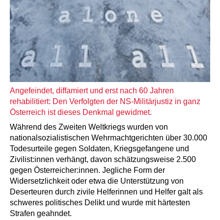
Angefeindet, diffamiert und erst nach 60 Jahren
rehabilitiert: Den Verfolgten der NS-Militärjustiz in ganz
Österreich ist dieses Denkmal gewidmet.
Während des Zweiten Weltkriegs wurden von
nationalsozialistischen Wehrmachtgerichten über 30.000
Todesurteile gegen Soldaten, Kriegsgefangene und
Zivilist:innen verhängt, davon schätzungsweise 2.500
gegen Österreicher:innen. Jegliche Form der
Widersetzlichkeit oder etwa die Unterstützung von
Deserteuren durch zivile Helferinnen und Helfer galt als
schweres politisches Delikt und wurde mit härtesten
Strafen geahndet.