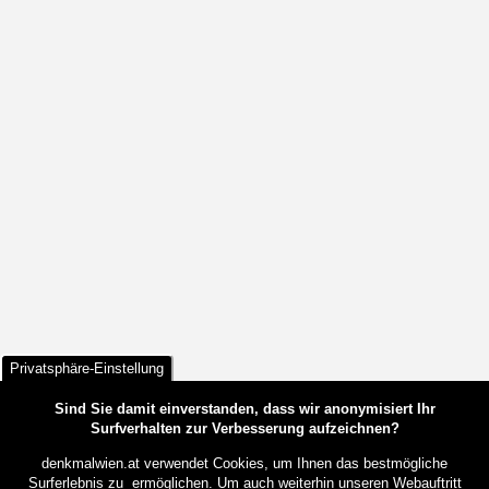
Privatsphäre-Einstellung
Sind Sie damit einverstanden, dass wir anonymisiert Ihr
Surfverhalten zur Verbesserung aufzeichnen?
denkmalwien.at verwendet Cookies, um Ihnen das bestmögliche
Surferlebnis zu ermöglichen. Um auch weiterhin unseren Webauftritt