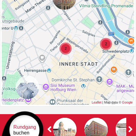
2
2
Leaflet
| Map data ©
Google
Rundgang
buchen