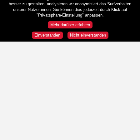
besser zu gestalten, analysieren wir anonymisiert das Surfverhalten
unserer Nutzer:innen. Sie können dies jederzeit durch Klick auf
"Privatsphäre-Einstellung" anpassen.
Mehr darüber erfahren
Einverstanden
Nicht einverstanden
Rundgänge
Wir sind HeldInnen!
Republik und Demokratie
"Wir" und die "Anderen"
Was ist Österreich?
Stationen