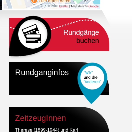
Leaflet
| Map data ©
Google
Rundgänge
buchen
Rundganginfos
ZeitzeugInnen
Therese (1899-1944) und Karl