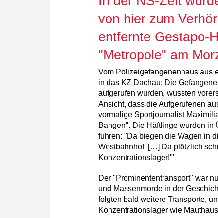
In der NS-Zeit wurd
von hier zum Verhör
entfernte Gestapo-H
"Metropole" am Morz
Vom Polizeigefangenenhaus aus erf
in das KZ Dachau: Die Gefangenen
aufgerufen wurden, wussten vorers
Ansicht, dass die Aufgerufenen aus
vormalige Sportjournalist Maximil
Bangen". Die Häftlinge wurden in Ü
fuhren: "Da biegen die Wagen in d
Westbahnhof. […] Da plötzlich sch
Konzentrationslager!'"
Der "Prominententransport" war nur
und Massenmorde in der Geschicht
folgten bald weitere Transporte, 
Konzentrationslager wie Mauthaus