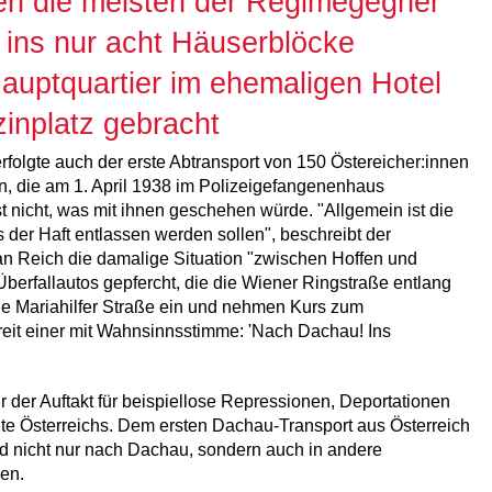
en die meisten der Regimegegner
 ins nur acht Häuserblöcke
auptquartier im ehemaligen Hotel
inplatz gebracht
olgte auch der erste Abtransport von 150 Östereicher:innen
, die am 1. April 1938 im Polizeigefangenenhaus
t nicht, was mit ihnen geschehen würde. "Allgemein ist die
 der Haft entlassen werden sollen", beschreibt der
ian Reich die damalige Situation "zwischen Hoffen und
berfallautos gepfercht, die die Wiener Ringstraße entlang
ie Mariahilfer Straße ein und nehmen Kurs zum
reit einer mit Wahnsinnsstimme: 'Nach Dachau! Ins
 der Auftakt für beispiellose Repressionen, Deportationen
e Österreichs. Dem ersten Dachau-Transport aus Österreich
und nicht nur nach Dachau, sondern auch in andere
en.