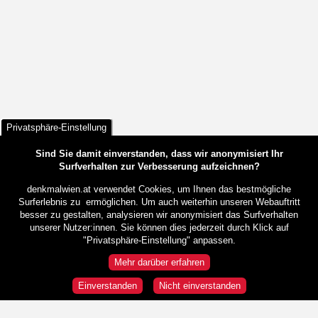
Privatsphäre-Einstellung
Sind Sie damit einverstanden, dass wir anonymisiert Ihr
Surfverhalten zur Verbesserung aufzeichnen?
denkmalwien.at verwendet Cookies, um Ihnen das bestmögliche
Surferlebnis zu ermöglichen. Um auch weiterhin unseren Webauftritt
besser zu gestalten, analysieren wir anonymisiert das Surfverhalten
unserer Nutzer:innen. Sie können dies jederzeit durch Klick auf
"Privatsphäre-Einstellung" anpassen.
Mehr darüber erfahren
Einverstanden
Nicht einverstanden