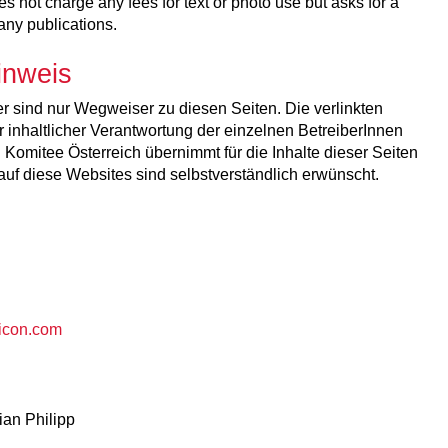
not charge any fees for text or photo use but asks for a
any publications.
inweis
er sind nur Wegweiser zu diesen Seiten. Die verlinkten
r inhaltlicher Verantwortung der einzelnen BetreiberInnen
Komitee Österreich übernimmt für die Inhalte dieser Seiten
auf diese Websites sind selbstverständlich erwünscht.
icon.com
an Philipp