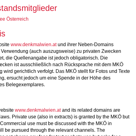
standsmitglieder
ee Österreich
is
bsite
www.denkmalwien.at
und ihrer Neben-Domains
e Verwendung (auch auszugsweise) zu privaten Zwecken
t, die Quellenangabe ist jedoch obligatorisch. Die
cken ist ausschließlich nach Rücksprache mit dem MKÖ
ird gerichtlich verfolgt. Das MKÖ stellt für Fotos und Texte
g, ersucht jedoch um eine Spende in der Höhe des
nes Belegexemplares.
website
www.denkmalwien.at
and its related domains are
laws. Private use (also in extracts) is granted by the MKÖ but
 Commercial use must be discussed with the MKÖ in
ll be pursued through the relevant channels. The