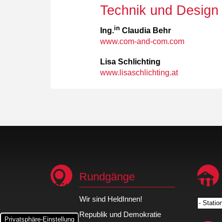
Technik und Design
in
Ing.
Claudia Behr
www.com-and-com.com
Lisa Schlichting
www.lisaschlichting.at
Rundgänge
Wir sind HeldInnen!
- Statio
Republik und Demokratie
Privatsphäre-Einstellung