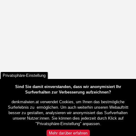
Privatsphäre-Einstellung
Sind Sie damit einverstanden, dass wir anonymisiert Ihr
Surfverhalten zur Verbesserung aufzeichnen?
denkmalwien.at verwendet Cookies, um Ihnen das bestmögliche
Surferlebnis zu ermöglichen. Um auch weiterhin unseren Webauftritt
besser zu gestalten, analysieren wir anonymisiert das Surfverhalten
unserer Nutzer:innen. Sie können dies jederzeit durch Klick auf
"Privatsphäre-Einstellung" anpassen.
Mehr darüber erfahren