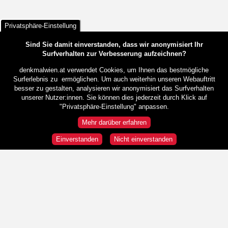
Privatsphäre-Einstellung
Sind Sie damit einverstanden, dass wir anonymisiert Ihr
Surfverhalten zur Verbesserung aufzeichnen?
denkmalwien.at verwendet Cookies, um Ihnen das bestmögliche
Surferlebnis zu ermöglichen. Um auch weiterhin unseren Webauftritt
besser zu gestalten, analysieren wir anonymisiert das Surfverhalten
unserer Nutzer:innen. Sie können dies jederzeit durch Klick auf
"Privatsphäre-Einstellung" anpassen.
Mehr darüber erfahren
Einverstanden
Nicht einverstanden
Rundgänge