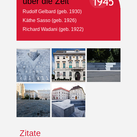
über die Zeit
Rudolf Gelbard (geb. 1930)
Käthe Sasso (geb. 1926)
Richard Wadani (geb. 1922)
Zitate