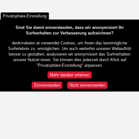
Privatsphäre-Einstellung
Sind Sie damit einverstanden, dass wir anonymisiert Ihr
Surfverhalten zur Verbesserung aufzeichnen?
denkmalwien.at verwendet Cookies, um Ihnen das bestmögliche
Surferlebnis zu ermöglichen. Um auch weiterhin unseren Webauftritt
besser zu gestalten, analysieren wir anonymisiert das Surfverhalten
unserer Nutzer:innen. Sie können dies jederzeit durch Klick auf
"Privatsphäre-Einstellung" anpassen.
Mehr darüber erfahren
Einverstanden
Nicht einverstanden
Rundgänge