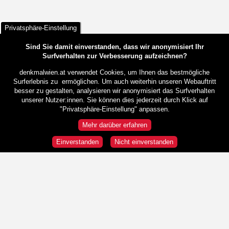
Privatsphäre-Einstellung
Sind Sie damit einverstanden, dass wir anonymisiert Ihr
Surfverhalten zur Verbesserung aufzeichnen?
denkmalwien.at verwendet Cookies, um Ihnen das bestmögliche
Surferlebnis zu ermöglichen. Um auch weiterhin unseren Webauftritt
besser zu gestalten, analysieren wir anonymisiert das Surfverhalten
unserer Nutzer:innen. Sie können dies jederzeit durch Klick auf
"Privatsphäre-Einstellung" anpassen.
Mehr darüber erfahren
Einverstanden
Nicht einverstanden
Rundgänge