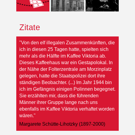
Zitate
"Von den elf illegalen Zusammenkünften, die
ich in diesen 25 Tagen hatte, spielten sich
mehr als die Hälfte im Kaffee Viktoria ab.
Dieses Kaffeehaus war ein Gestapolokal. In
der Nähe der Folterzentrale am Morzinplatz
gelegen, hatte die Staatspolizei dort ihre
ständigen Beobachter. (...) Im Jahr 1944 bin
ich im Gefängnis einigen Polinnen begegnet.
Sie erzählten mir, dass die führenden
Männer ihrer Gruppe lange nach uns
ebenfalls im Kaffee Viktoria verhaftet worden
wären."
Margarete Schütte-Lihotzky (1897-2000)