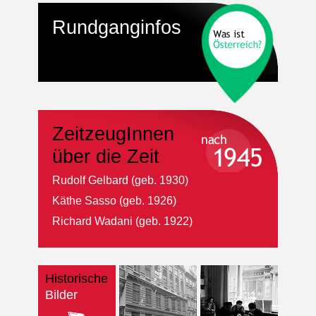
Rundganginfos
ZeitzeugInnen
über die Zeit
Rudolf Gelbard (geb. 1930)
Käthe Sasso (geb. 1926)
Richard Wadani (geb. 1922)
Historische
Bilder