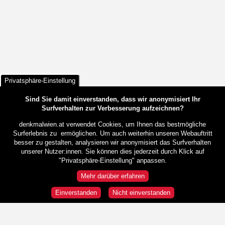
Privatsphäre-Einstellung
Sind Sie damit einverstanden, dass wir anonymisiert Ihr
Surfverhalten zur Verbesserung aufzeichnen?
denkmalwien.at verwendet Cookies, um Ihnen das bestmögliche
Surferlebnis zu ermöglichen. Um auch weiterhin unseren Webauftritt
besser zu gestalten, analysieren wir anonymisiert das Surfverhalten
unserer Nutzer:innen. Sie können dies jederzeit durch Klick auf
"Privatsphäre-Einstellung" anpassen.
Mehr darüber erfahren
Einverstanden
Nicht einverstanden