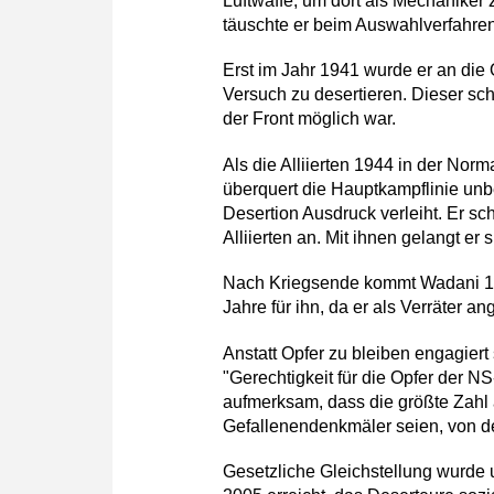
Luftwaffe, um dort als Mechaniker 
täuschte er beim Auswahlverfahren
Erst im Jahr 1941 wurde er an die 
Versuch zu desertieren. Dieser sch
der Front möglich war.
Als die Alliierten 1944 in der Nor
überquert die Hauptkampflinie unb
Desertion Ausdruck verleiht. Er sc
Alliierten an. Mit ihnen gelangt er
Nach Kriegsende kommt Wadani 19
Jahre für ihn, da er als Verräter a
Anstatt Opfer zu bleiben engagier
"Gerechtigkeit für die Opfer der N
aufmerksam, dass die größte Zahl 
Gefallenendenkmäler seien, von d
Gesetzliche Gleichstellung wurd