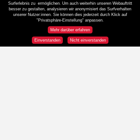
Surferlebnis zu ermöglichen. Um auch weiterhin unseren Webauftritt
besser zu gestalten, analysieren wir anonymisiert das Surfverhalten
unserer Nutzer:innen. Sie können dies jederzeit durch Klick auf
"Privatsphäre-Einstellung" anpassen.
Mehr darüber erfahren
Einverstanden
Nicht einverstanden
Rundgänge
Wir sind HeldInnen!
Republik und Demokratie
"Wir" und die "Anderen"
Was ist Österreich?