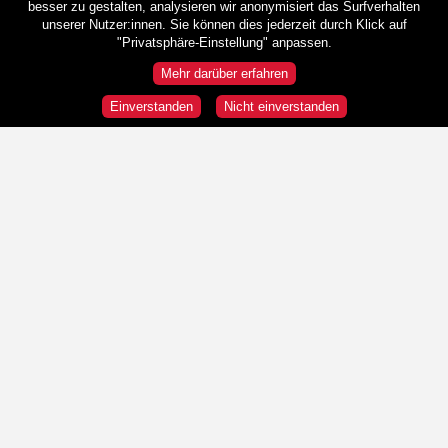
besser zu gestalten, analysieren wir anonymisiert das Surfverhalten
unserer Nutzer:innen. Sie können dies jederzeit durch Klick auf
"Privatsphäre-Einstellung" anpassen.
Mehr darüber erfahren
Einverstanden
Nicht einverstanden
Rundgänge
Wir sind HeldInnen!
Republik und Demokratie
"Wir" und die "Anderen"
Was ist Österreich?
Stationen