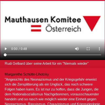
Rudi Gelbard über seine Arbeit für ein "Niemals wieder"
Margarethe Schütte-Lihotzky
"Angesichts des Neonazismus und der Kriegsgefahr erweist
sich die Zersplitterung als ein Unglück, das noch schwere
Folgen haben kann. Es ist nur zu hoffen, dass die Jungen, die
dem Nationalsozialismus Nachgeborenen, vorausschauender
handeln und so rasch wie möglich wieder eine Einheit gegen
Neonazismus, Rassismus, Chauvinismus und Kriegsideologie