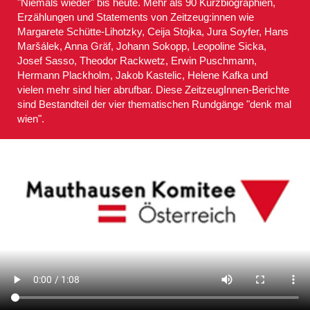
"Niemals wieder" bis heute. Mehr als 90 Kurzbiographien,
Erzählungen und Statements von Zeitzeug:innen wie
Margarete Schütte-Lihotzky, Ceija Stojka, Jura Soyfer, Hans
Maršálek, Anna Gräf, Johann Sokopp, Leopoline Sicka,
Josef Sasso, Theodor Rackwetz, Erwin Puschmann,
Hermann Plackholm, Jakob Kastelic, Helene Kafka und
vielen mehr sind hier abrufbar. Diese ZeitzeugInnen-Berichte
sind Bestandteil der vier thematischen Rundgänge "denk mal
wien".