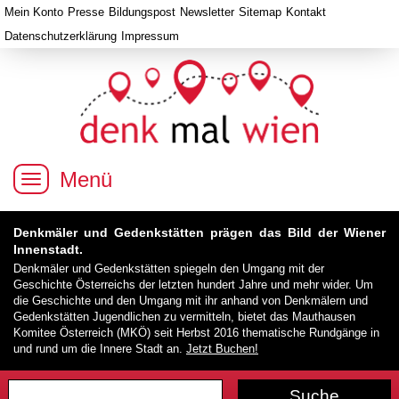
Mein Konto
Presse
Bildungspost
Newsletter
Sitemap
Kontakt
Datenschutzerklärung
Impressum
Menü
Denkmäler und Gedenkstätten prägen das Bild der Wiener
Innenstadt.
Denkmäler und Gedenkstätten spiegeln den Umgang mit der
Geschichte Österreichs der letzten hundert Jahre und mehr wider. Um
die Geschichte und den Umgang mit ihr anhand von Denkmälern und
Gedenkstätten Jugendlichen zu vermitteln, bietet das Mauthausen
Komitee Österreich (MKÖ) seit Herbst 2016 thematische Rundgänge in
und rund um die Innere Stadt an.
Jetzt Buchen!
Suche
Suchformular