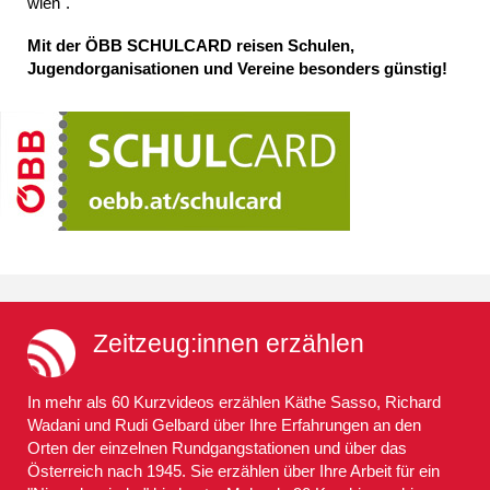
wien".
Mit der ÖBB SCHULCARD reisen Schulen,
Jugendorganisationen und Vereine besonders günstig!
Zeitzeug:innen erzählen
In mehr als 60 Kurzvideos erzählen Käthe Sasso, Richard
Wadani und Rudi Gelbard über Ihre Erfahrungen an den
Orten der einzelnen Rundgangstationen und über das
Österreich nach 1945. Sie erzählen über Ihre Arbeit für ein