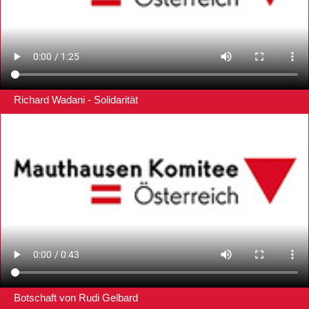
Richard Wadani - Solidarität
Botschaft von Rudi Gelbard