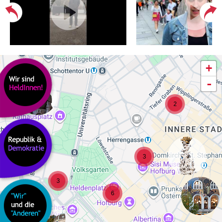
+
-
2
3
3
6