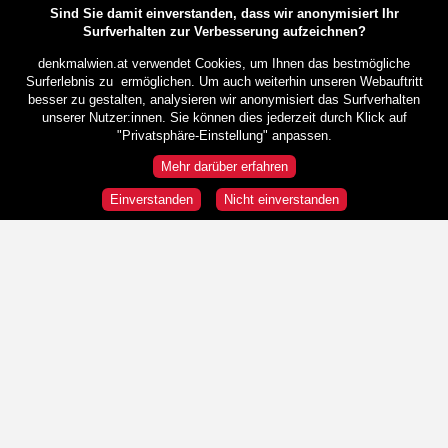
Sind Sie damit einverstanden, dass wir anonymisiert Ihr
Surfverhalten zur Verbesserung aufzeichnen?
denkmalwien.at verwendet Cookies, um Ihnen das bestmögliche
Surferlebnis zu ermöglichen. Um auch weiterhin unseren Webauftritt
besser zu gestalten, analysieren wir anonymisiert das Surfverhalten
unserer Nutzer:innen. Sie können dies jederzeit durch Klick auf
"Privatsphäre-Einstellung" anpassen.
Mehr darüber erfahren
Einverstanden
Nicht einverstanden
Rundgänge
Wir sind HeldInnen!
Republik und Demokratie
"Wir" und die "Anderen"