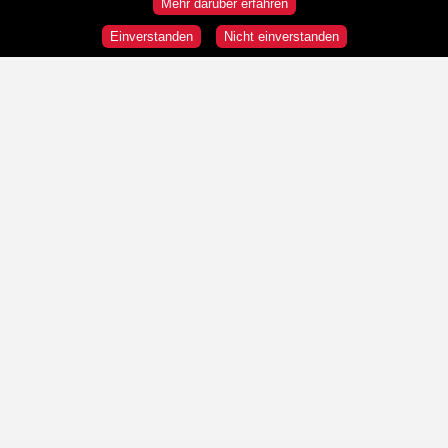
Mehr darüber erfahren
Einverstanden
Nicht einverstanden
Rundgänge
Wir sind HeldInnen!
Republik und Demokratie
"Wir" und die "Anderen"
Was ist Österreich?
Stationen
- Station auswählen -