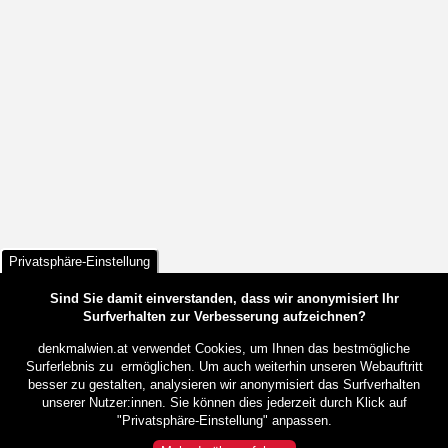
Privatsphäre-Einstellung
Sind Sie damit einverstanden, dass wir anonymisiert Ihr
Surfverhalten zur Verbesserung aufzeichnen?
denkmalwien.at verwendet Cookies, um Ihnen das bestmögliche
Surferlebnis zu ermöglichen. Um auch weiterhin unseren Webauftritt
besser zu gestalten, analysieren wir anonymisiert das Surfverhalten
unserer Nutzer:innen. Sie können dies jederzeit durch Klick auf
"Privatsphäre-Einstellung" anpassen.