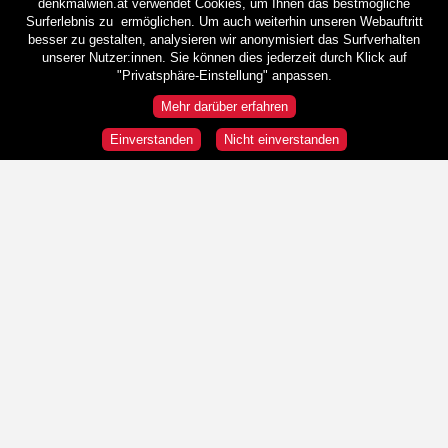
denkmalwien.at verwendet Cookies, um Ihnen das bestmögliche
Surferlebnis zu ermöglichen. Um auch weiterhin unseren Webauftritt
besser zu gestalten, analysieren wir anonymisiert das Surfverhalten
unserer Nutzer:innen. Sie können dies jederzeit durch Klick auf
"Privatsphäre-Einstellung" anpassen.
Mehr darüber erfahren
Einverstanden
Nicht einverstanden
Rundgänge
Wir sind HeldInnen!
Republik und Demokratie
"Wir" und die "Anderen"
Was ist Österreich?