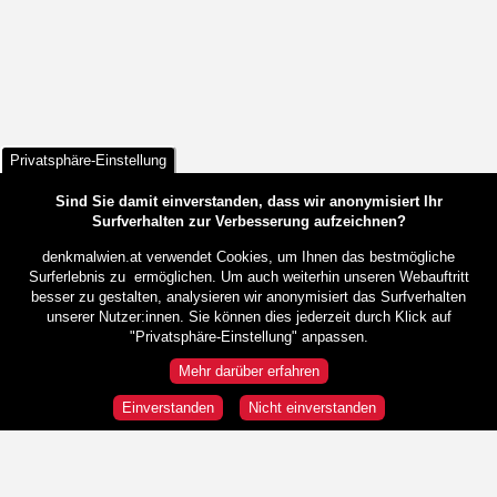
Privatsphäre-Einstellung
Sind Sie damit einverstanden, dass wir anonymisiert Ihr
Surfverhalten zur Verbesserung aufzeichnen?
denkmalwien.at verwendet Cookies, um Ihnen das bestmögliche
Surferlebnis zu ermöglichen. Um auch weiterhin unseren Webauftritt
besser zu gestalten, analysieren wir anonymisiert das Surfverhalten
unserer Nutzer:innen. Sie können dies jederzeit durch Klick auf
"Privatsphäre-Einstellung" anpassen.
Mehr darüber erfahren
Einverstanden
Nicht einverstanden