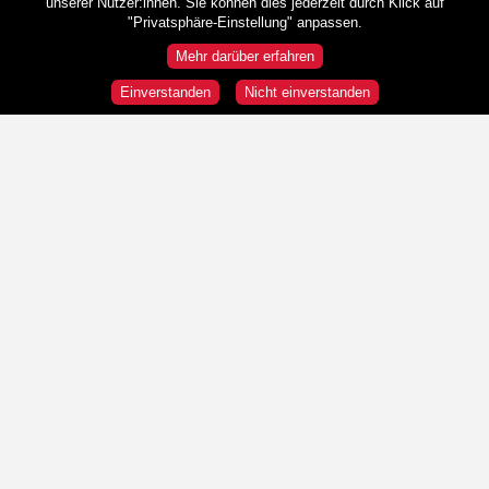
unserer Nutzer:innen. Sie können dies jederzeit durch Klick auf
"Privatsphäre-Einstellung" anpassen.
Mehr darüber erfahren
Einverstanden
Nicht einverstanden
Rundgänge
Wir sind HeldInnen!
Republik und Demokratie
"Wir" und die "Anderen"
Was ist Österreich?
Stationen