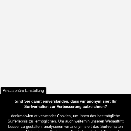
Privatsphäre-Einstellung
Sind Sie damit einverstanden, dass wir anonymisiert Ihr
Surfverhalten zur Verbesserung aufzeichnen?
denkmalwien.at verwendet Cookies, um Ihnen das bestmögliche
Surferlebnis zu ermöglichen. Um auch weiterhin unseren Webauftritt
besser zu gestalten, analysieren wir anonymisiert das Surfverhalten