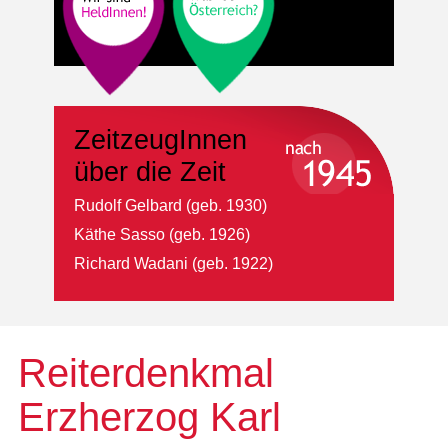
ZeitzeugInnen
über die Zeit
Rudolf Gelbard (geb. 1930)
Käthe Sasso (geb. 1926)
Richard Wadani (geb. 1922)
Reiterdenkmal
Erzherzog Karl