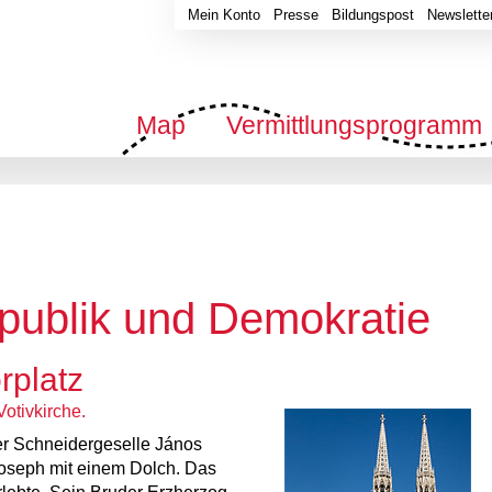
Mein Konto
Presse
Bildungspost
Newslette
Map
Vermittlungsprogramm
ublik und Demokratie
rplatz
Votivkirche.
er Schneidergeselle János
Joseph mit einem Dolch. Das