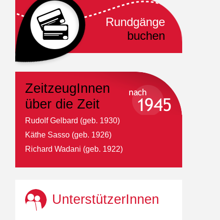
Rundgänge
buchen
ZeitzeugInnen
über die Zeit
Rudolf Gelbard (geb. 1930)
Käthe Sasso (geb. 1926)
Richard Wadani (geb. 1922)
UnterstützerInnen