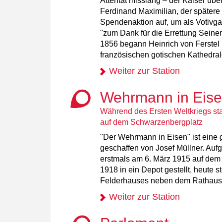
Attentat misslang – der Kaiser übe
Ferdinand Maximilian, der spätere 
Spendenaktion auf, um als Votivga
"zum Dank für die Errettung Seiner
1856 begann Heinrich von Ferstel 
französischen gotischen Kathedral
Weiter zur Station
Wehrmann in Eis
Während des Ersten Weltkriegs s
auf dem Schwarzenbergplatz
"Der Wehrmann in Eisen" ist eine g
geschaffen von Josef Müllner. Auf
erstmals am 6. März 1915 auf dem
1918 in ein Depot gestellt, heute s
Felderhauses neben dem Rathaus
Weiter zur Station