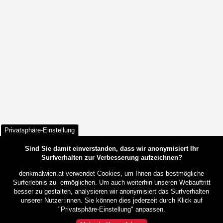
Privatsphäre-Einstellung
Sind Sie damit einverstanden, dass wir anonymisiert Ihr
Surfverhalten zur Verbesserung aufzeichnen?
denkmalwien.at verwendet Cookies, um Ihnen das bestmögliche
Surferlebnis zu ermöglichen. Um auch weiterhin unseren Webauftritt
besser zu gestalten, analysieren wir anonymisiert das Surfverhalten
unserer Nutzer:innen. Sie können dies jederzeit durch Klick auf
"Privatsphäre-Einstellung" anpassen.