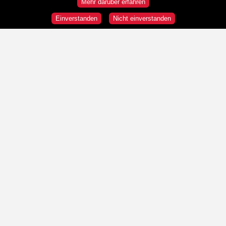
Mehr darüber erfahren
Einverstanden
Nicht einverstanden
Rundgänge
Wir sind HeldInnen!
Republik und Demokratie
"Wir" und die "Anderen"
Was ist Österreich?
Stationen
- Station auswählen -